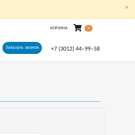
×
КОРЗИНА
0
Заказать звонок
+7 (3012) 44‒99‒58