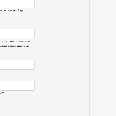
о со ссылкой для
или оставить это поле
рован автоматически.
йте.