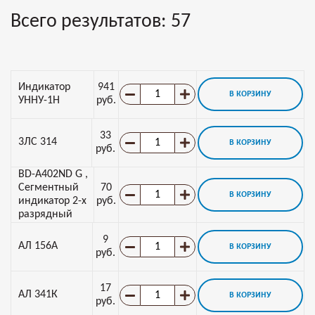
Всего результатов:
57
Индикатор
941
В КОРЗИНУ
УННУ-1Н
руб.
33
3ЛС 314
В КОРЗИНУ
руб.
BD-A402ND G ,
Сегментный
70
В КОРЗИНУ
индикатор 2-х
руб.
разрядный
9
АЛ 156А
В КОРЗИНУ
руб.
17
АЛ 341К
В КОРЗИНУ
руб.