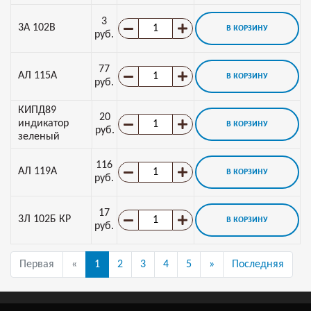
3
3А 102В
В КОРЗИНУ
руб.
77
АЛ 115А
В КОРЗИНУ
руб.
КИПД89
20
индикатор
В КОРЗИНУ
руб.
зеленый
116
АЛ 119А
В КОРЗИНУ
руб.
17
3Л 102Б КР
В КОРЗИНУ
руб.
Первая
«
1
2
3
4
5
»
Последняя