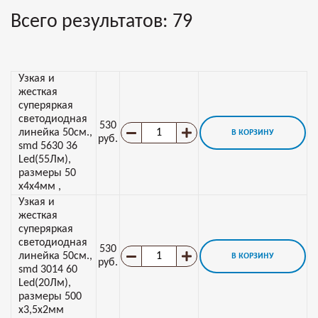
Всего результатов:
79
Узкая и
жесткая
суперяркая
светодиодная
530
линейка 50см.,
В КОРЗИНУ
руб.
smd 5630 36
Led(55Лм),
размеры 50
х4х4мм ,
Узкая и
жесткая
суперяркая
светодиодная
530
линейка 50см.,
В КОРЗИНУ
руб.
smd 3014 60
Led(20Лм),
размеры 500
х3,5х2мм