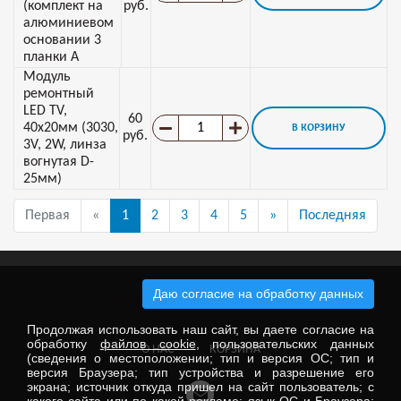
(комплект на
руб.
алюминиевом
основании 3
планки A
Модуль
ремонтный
LED TV,
60
40х20мм (3030,
В КОРЗИНУ
руб.
3V, 2W, линза
вогнутая D-
25мм)
Первая
«
1
2
3
4
5
»
Последняя
Даю согласие на обработку данных
Электронные компоненты
Продолжая использовать наш сайт, вы даете согласие на
обработку
файлов cookie
, пользовательских данных
О НАС
КОРЗИНА
(сведения о местоположении; тип и версия ОС; тип и
версия Браузера; тип устройства и разрешение его
экрана; источник откуда пришел на сайт пользователь; с