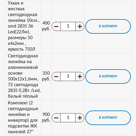
Узкая и
жесткая
светодиодная
линейка 50см.,
400
smd 2835 36
В КОРЗИНУ
руб.
Led(22Лм),
размеры 50
х4х2мм ,
яркость 750Л
Светодиодная
линейка на
алюминиевой
основе
350
В КОРЗИНУ
500х12х1,6мм,
руб.
72 светодиода
2835 0,2Вт /Led,
белый тёплый
Комплект (2
светодиодные
линейки и
900
В КОРЗИНУ
инвертор) для
руб.
подсветки ЖК
панелей 27"