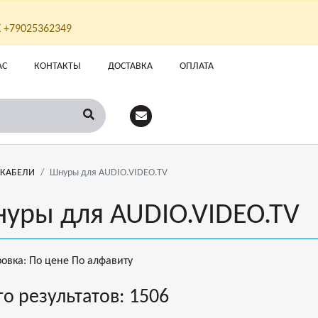
Х +79025362349
АС
КОНТАКТЫ
ДОСТАВКА
ОПЛАТА
 КАБЕЛИ
Шнуры для AUDIO.VIDEO.TV
уры для AUDIO.VIDEO.TV
ровка:
По цене
По алфавиту
го результатов:
1506