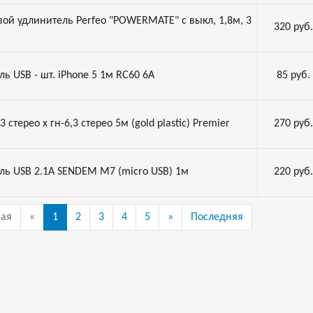
вой удлинитель Perfeo "POWERMATE" с выкл, 1,8м, 3
320
руб.
ль USB - шт. iPhone 5 1м RC60 6A
85
руб.
3 стерео х гн-6,3 стерео 5м (gold plastic) Premier
270
руб.
ль USB 2.1A SENDEM M7 (micro USB) 1м
220
руб.
вая
«
1
2
3
4
5
»
Последняя