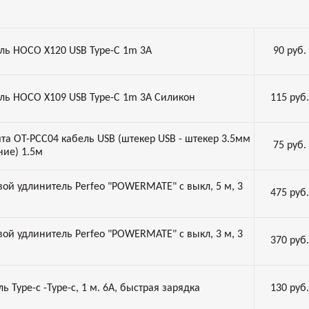
ль HOCO X120 USB Type-C 1m 3A
90
руб.
ль HOCO X109 USB Type-C 1m 3A Силикон
115
руб.
та OT-PCC04 кабель USB (штекер USB - штекер 3.5мм
75
руб.
ние) 1.5м
вой удлинитель Perfeo "POWERMATE" с выкл, 5 м, 3
475
руб.
вой удлинитель Perfeo "POWERMATE" с выкл, 3 м, 3
370
руб.
ь Type-c -Type-c, 1 м. 6А, быстрая зарядка
130
руб.