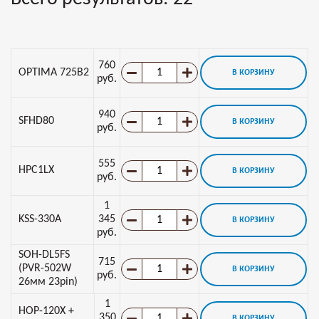
760
OPTIMA 725B2
В КОРЗИНУ
руб.
940
SFHD80
В КОРЗИНУ
руб.
555
HPC1LX
В КОРЗИНУ
руб.
1
KSS-330A
345
В КОРЗИНУ
руб.
SOH-DL5FS
715
(PVR-502W
В КОРЗИНУ
руб.
26мм 23pin)
1
HOP-120X +
350
В КОРЗИНУ