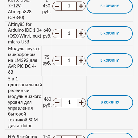
Rev3: Uвх.:
1
7~12V,
450
В КОРЗИНУ
ATmega328
руб.
(CH340)
Attiny85 for
Arduino IDE 1.0+
640
В КОРЗИНУ
(OSX/Win/Linux)
руб.
micro-USB
Модуль звука с
микрофоном
75
на LM393 для
В КОРЗИНУ
руб.
AVR PIC DC 4-
6В
5 в 1
одноканальный
релейный
модуль низкого
460
уровня для
В КОРЗИНУ
руб.
управления
бытовой
техникой SCM
для arduino
F05 Джойстик
150