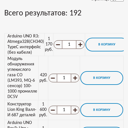
Всего результатов:
192
Arduino UNO R3:
1
Atmega328(CH340)
170
В КОРЗИНУ
TypeC интерфейс
руб.
(без кабеля)
Модуль
обнаружения
углекислого
газа CO
420
В КОРЗИНУ
(LM393, MQ-6
руб.
сенсор) 100-
1000 промилле
DC5V
Конструктор
1
Lion King Валл-
600
В КОРЗИНУ
И 687 деталей
руб.
Arduino UNO