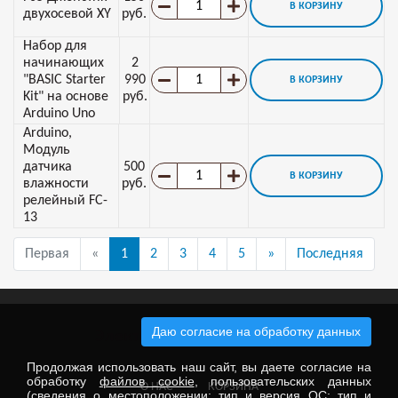
В КОРЗИНУ
двухосевой XY
руб.
Набор для
начинающих
2
"BASIC Starter
990
В КОРЗИНУ
Kit" на основе
руб.
Arduino Uno
Arduino,
Модуль
датчика
500
В КОРЗИНУ
влажности
руб.
релейный FC-
13
Первая
«
1
2
3
4
5
»
Последняя
Даю согласие на обработку данных
Электронные компоненты
Продолжая использовать наш сайт, вы даете согласие на
обработку
файлов cookie
, пользовательских данных
О НАС
КОРЗИНА
(сведения о местоположении; тип и версия ОС; тип и