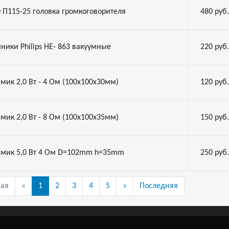
0 П115-25 головка громкоговорителя
480
руб.
ники Philips HE- 863 вакуумные
220
руб.
мик 2,0 Вт - 4 Ом (100х100х30мм)
120
руб.
мик 2,0 Вт - 8 Ом (100х100х35мм)
150
руб.
мик 5,0 Вт 4 Ом D=102mm h=35mm
250
руб.
вая
«
1
2
3
4
5
»
Последняя