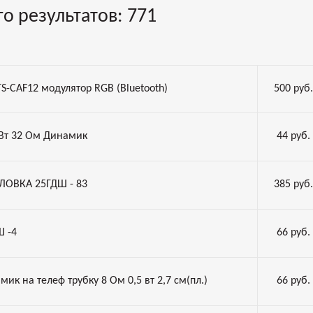
го результатов:
771
TS-CAF12 модулятор RGB (Bluetooth)
500
руб.
 Вт 32 Ом Динамик
44
руб.
ЛОВКА 25ГДШ - 83
385
руб.
Ш -4
66
руб.
мик на телеф трубку 8 Ом 0,5 вт 2,7 см(пл.)
66
руб.