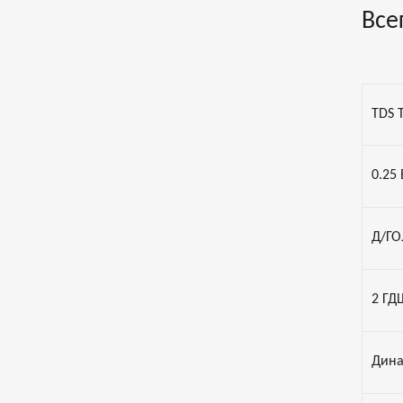
Все
TDS 
0.25
Д/ГО
2 ГД
Дина