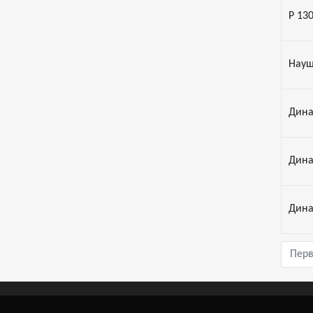
Р 13
Науш
Дина
Дина
Дина
Пер